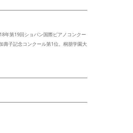
2018年第19回ショパン国際ピアノコンクー
川加壽子記念コンクール第1位。桐朋学園大