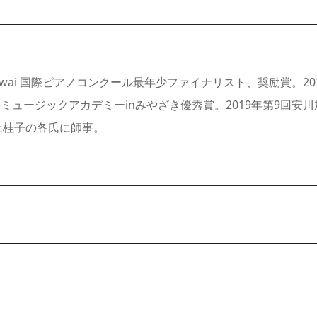
ru Kawai 国際ピアノコンクール最年少ファイナリスト、奨励賞。
回ミュージックアカデミーinみやざき優秀賞。2019年第9回安
上桂子の各氏に師事。