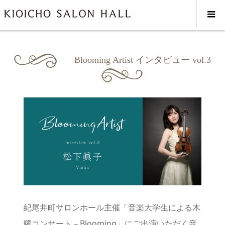
Blooming Artist インタビ...
Blooming Artist インタビュー vol.3
紀尾井町サロンホール主催「音楽大学生による木
曜コンサート – Blooming」にご出演いただく音